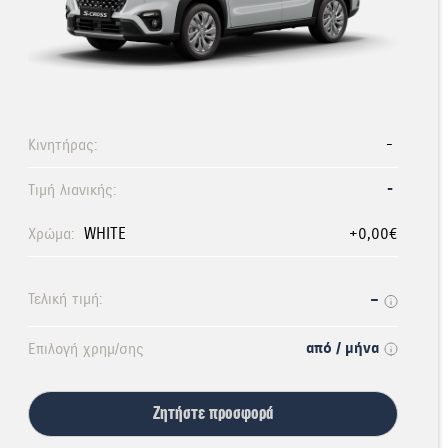
Κινητήρας:
-
-
Τιμή λιανικής:
Χρώμα:
WHITE
+0,00€
-
Τελική τιμή:
από / μήνα
Επιλογή χρημ/σης
Ζητήστε προσφορά